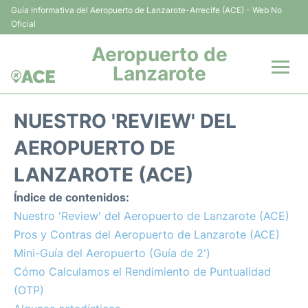
Guía Informativa del Aeropuerto de Lanzarote-Arrecife (ACE) - Web No
Oficial
Aeropuerto de
Lanzarote
Vuelos +
NUESTRO 'REVIEW' DEL
Terminales
AEROPUERTO DE
LANZAROTE (ACE)
Parking
Índice de contenidos:
Transporte +
Nuestro 'Review' del Aeropuerto de Lanzarote (ACE)
Pros y Contras del Aeropuerto de Lanzarote (ACE)
Alquiler Coches
Mini-Guía del Aeropuerto (Guía de 2')
Cómo Calculamos el Rendimiento de Puntualidad
Guía del Pasajero +
(OTP)