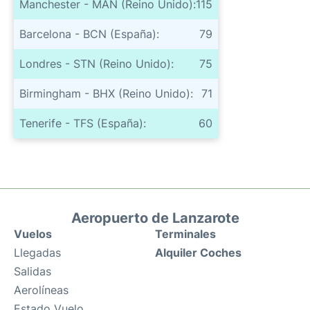
Manchester - MAN (Reino Unido):
115
Barcelona - BCN (España):
79
Londres - STN (Reino Unido):
75
Birmingham - BHX (Reino Unido):
71
Tenerife - TFS (España):
60
Aeropuerto de Lanzarote
Vuelos
Terminales
Llegadas
Alquiler Coches
Salidas
Aerolíneas
Estado Vuelo