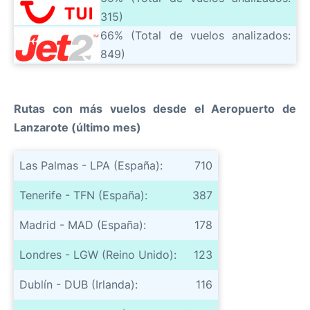
315)
66% (Total de vuelos analizados:
849)
Rutas con más vuelos desde el Aeropuerto de
Lanzarote (último mes)
Las Palmas - LPA (España):
710
Tenerife - TFN (España):
387
Madrid - MAD (España):
178
Londres - LGW (Reino Unido):
123
Dublín - DUB (Irlanda):
116