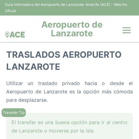
Guía Informativa del Aeropuerto de Lanzarote-Arrecife (ACE) - Web No
Oficial
Aeropuerto de
Lanzarote
Vuelos +
TRASLADOS AEROPUERTO
Terminales
LANZAROTE
Parking
Utilizar un traslado privado hacia o desde el
Aeropuerto de Lanzarote es la opción más cómoda
Transporte +
para desplazarse.
Alquiler Coches
El transfer es una buena opción para ir al centro
Guía del Pasajero +
de Lanzarote o moverse por la isla.