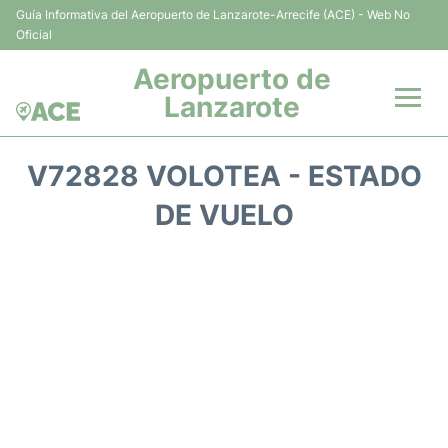
Guía Informativa del Aeropuerto de Lanzarote-Arrecife (ACE) - Web No
Oficial
Aeropuerto de
Lanzarote
Vuelos +
V72828 VOLOTEA - ESTADO
Terminales
DE VUELO
Parking
Transporte +
Alquiler Coches
Guía del Pasajero +