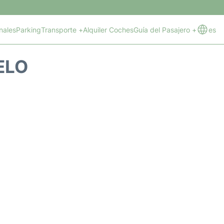
nales
Parking
Transporte +
Alquiler Coches
Guía del Pasajero +
es
ELO