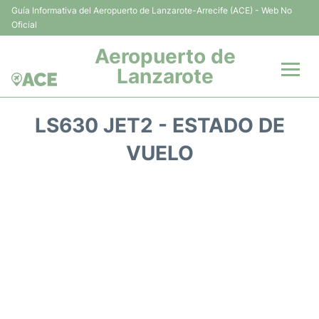
Guía Informativa del Aeropuerto de Lanzarote-Arrecife (ACE) - Web No
Oficial
Aeropuerto de
Lanzarote
Vuelos +
LS630 JET2 - ESTADO DE
Terminales
VUELO
Parking
Transporte +
Alquiler Coches
Guía del Pasajero +