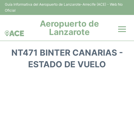
Guía Informativa del Aeropuerto de Lanzarote-Arrecife (ACE) - Web No
Oficial
Aeropuerto de
Lanzarote
Vuelos +
NT471 BINTER CANARIAS -
Terminales
ESTADO DE VUELO
Parking
Transporte +
Alquiler Coches
Guía del Pasajero +