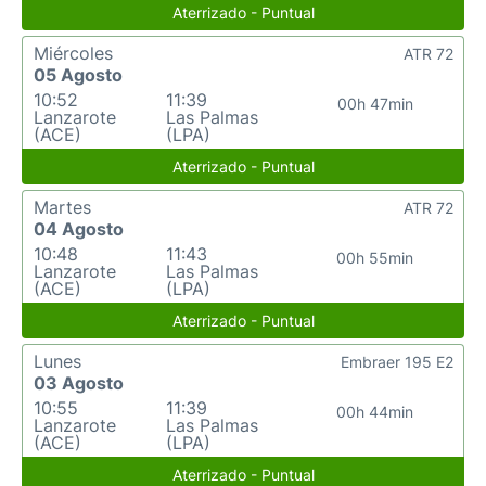
Aterrizado - Puntual
Miércoles
ATR 72
05 Agosto
10:52
11:39
00h 47min
Lanzarote
Las Palmas
(ACE)
(LPA)
Aterrizado - Puntual
Martes
ATR 72
04 Agosto
10:48
11:43
00h 55min
Lanzarote
Las Palmas
(ACE)
(LPA)
Aterrizado - Puntual
Lunes
Embraer 195 E2
03 Agosto
10:55
11:39
00h 44min
Lanzarote
Las Palmas
(ACE)
(LPA)
Aterrizado - Puntual