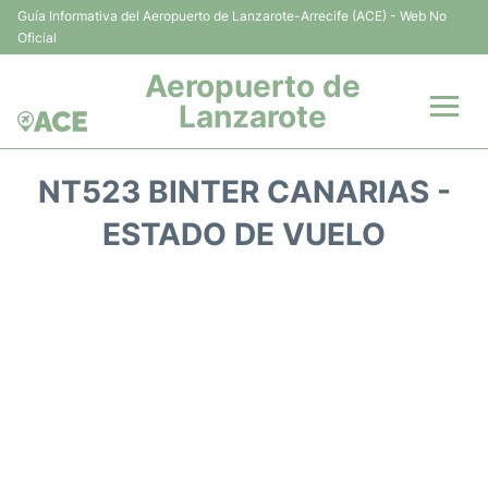
Guía Informativa del Aeropuerto de Lanzarote-Arrecife (ACE) - Web No
Oficial
Aeropuerto de
Lanzarote
Vuelos +
NT523 BINTER CANARIAS -
Terminales
ESTADO DE VUELO
Parking
Transporte +
Alquiler Coches
Guía del Pasajero +