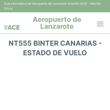
Guía Informativa del Aeropuerto de Lanzarote-Arrecife (ACE) - Web No
Oficial
Aeropuerto de
Lanzarote
Vuelos +
NT555 BINTER CANARIAS -
Terminales
ESTADO DE VUELO
Parking
Transporte +
Alquiler Coches
Guía del Pasajero +