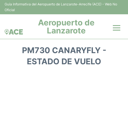
Guía Informativa del Aeropuerto de Lanzarote-Arrecife (ACE) - Web No
Oficial
Aeropuerto de
Lanzarote
Vuelos +
PM730 CANARYFLY -
Terminales
ESTADO DE VUELO
Parking
Transporte +
Alquiler Coches
Guía del Pasajero +