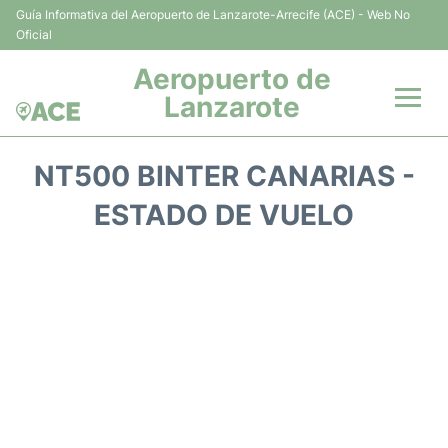
Guía Informativa del Aeropuerto de Lanzarote-Arrecife (ACE) - Web No
Oficial
Aeropuerto de
Lanzarote
Vuelos +
NT500 BINTER CANARIAS -
Terminales
ESTADO DE VUELO
Parking
Transporte +
Alquiler Coches
Guía del Pasajero +