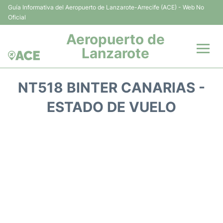
Guía Informativa del Aeropuerto de Lanzarote-Arrecife (ACE) - Web No
Oficial
Aeropuerto de
Lanzarote
Vuelos +
NT518 BINTER CANARIAS -
Terminales
ESTADO DE VUELO
Parking
Transporte +
Alquiler Coches
Guía del Pasajero +