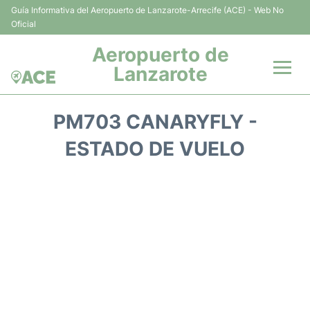
Guía Informativa del Aeropuerto de Lanzarote-Arrecife (ACE) - Web No
Oficial
Aeropuerto de
Lanzarote
Vuelos +
PM703 CANARYFLY -
Terminales
ESTADO DE VUELO
Parking
Transporte +
Alquiler Coches
Guía del Pasajero +