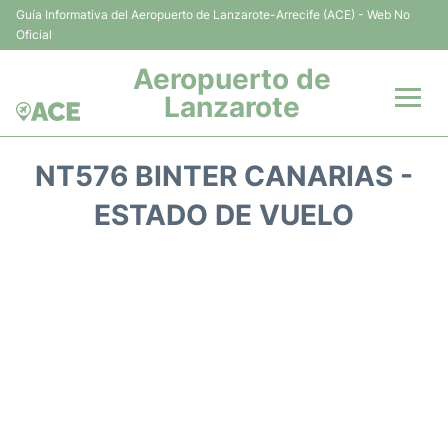
Guía Informativa del Aeropuerto de Lanzarote-Arrecife (ACE) - Web No
Oficial
Aeropuerto de
Lanzarote
Vuelos +
NT576 BINTER CANARIAS -
Terminales
ESTADO DE VUELO
Parking
Transporte +
Alquiler Coches
Guía del Pasajero +