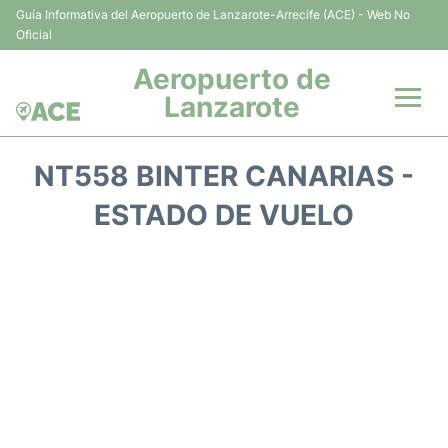
Guía Informativa del Aeropuerto de Lanzarote-Arrecife (ACE) - Web No
Oficial
Aeropuerto de
Lanzarote
Vuelos +
NT558 BINTER CANARIAS -
Terminales
ESTADO DE VUELO
Parking
Transporte +
Alquiler Coches
Guía del Pasajero +