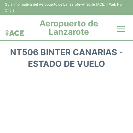
Guía Informativa del Aeropuerto de Lanzarote-Arrecife (ACE) - Web No
Oficial
Aeropuerto de
Lanzarote
Vuelos +
NT506 BINTER CANARIAS -
Terminales
ESTADO DE VUELO
Parking
Transporte +
Alquiler Coches
Guía del Pasajero +