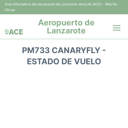
Guía Informativa del Aeropuerto de Lanzarote-Arrecife (ACE) - Web No
Oficial
Aeropuerto de
Lanzarote
Vuelos +
PM733 CANARYFLY -
Terminales
ESTADO DE VUELO
Parking
Transporte +
Alquiler Coches
Guía del Pasajero +